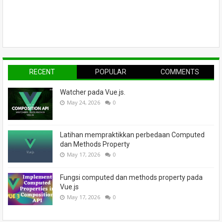
RECENT
POPULAR
COMMENTS
Watcher pada Vue.js.
May 24, 2026
0
Latihan mempraktikkan perbedaan Computed
dan Methods Property
May 17, 2026
0
Fungsi computed dan methods property pada
Vue.js
May 17, 2026
0