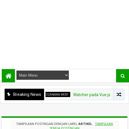
Breaking News
PEMROGRAMAN WEB1
Watcher pada Vue.js.
PEMR
TAMPILKAN POSTINGAN DENGAN LABEL
ARTIKEL
.
TAMPILKAN
SEMUA POSTINGAN