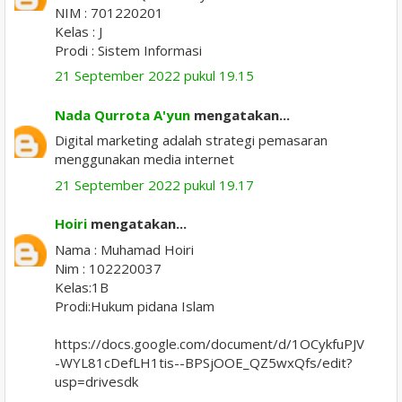
NIM : 701220201
Kelas : J
Prodi : Sistem Informasi
21 September 2022 pukul 19.15
Nada Qurrota A'yun
mengatakan...
Digital marketing adalah strategi pemasaran
menggunakan media internet
21 September 2022 pukul 19.17
Hoiri
mengatakan...
Nama : Muhamad Hoiri
Nim : 102220037
Kelas:1B
Prodi:Hukum pidana Islam
https://docs.google.com/document/d/1OCykfuPJV
-WYL81cDefLH1tis--BPSjOOE_QZ5wxQfs/edit?
usp=drivesdk