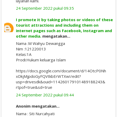
layanan kami.
24 September 2022 pukul 09.35
I promote it by taking photos or videos of these
tourist attractions and including them on
internet pages such as Facebook, Instagram and
other media.
mengatakan...
Nama :M Wahyu Dewangga
Nim :121220013
Kelas:1A
Prodi:Hukum keluarga Islam
https://docs.google.com/document/d/14OtcP0Nh
xDkjMjpdoGyFQVtkbErWTXwI/edit?
usp=drivesdk&ouid=114260179101489188243&
rtpof=true&sd=true
24 September 2022 pukul 09.44
Anonim mengatakan...
Nama : Siti Nurcahyati