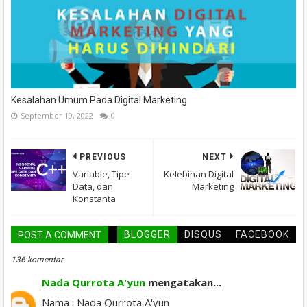
Kesalahan Umum Pada Digital Marketing
September 19, 2022
0
PREVIOUS
NEXT
Variable, Tipe
Kelebihan Digital
Data, dan
Marketing
Konstanta
BLOGGER
DISQUS
FACEBOOK
POST A COMMENT
136 komentar
Nada Qurrota A'yun
mengatakan...
Nama : Nada Qurrota A'yun