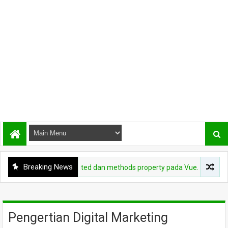
Breaking News
Fungsi computed dan methods property pada Vue.js
PEM
Pengertian Digital Marketing