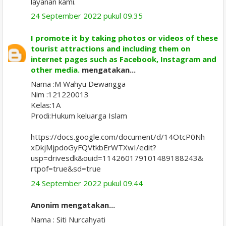
layanan kami.
24 September 2022 pukul 09.35
I promote it by taking photos or videos of these
tourist attractions and including them on
internet pages such as Facebook, Instagram and
other media.
mengatakan...
Nama :M Wahyu Dewangga
Nim :121220013
Kelas:1A
Prodi:Hukum keluarga Islam
https://docs.google.com/document/d/14OtcP0Nh
xDkjMjpdoGyFQVtkbErWTXwI/edit?
usp=drivesdk&ouid=114260179101489188243&
rtpof=true&sd=true
24 September 2022 pukul 09.44
Anonim mengatakan...
Nama : Siti Nurcahyati