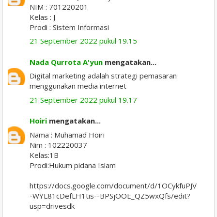
NIM : 701220201
Kelas : J
Prodi : Sistem Informasi
21 September 2022 pukul 19.15
Nada Qurrota A'yun
mengatakan...
Digital marketing adalah strategi pemasaran
menggunakan media internet
21 September 2022 pukul 19.17
Hoiri
mengatakan...
Nama : Muhamad Hoiri
Nim : 102220037
Kelas:1B
Prodi:Hukum pidana Islam
https://docs.google.com/document/d/1OCykfuPJV
-WYL81cDefLH1tis--BPSjOOE_QZ5wxQfs/edit?
usp=drivesdk