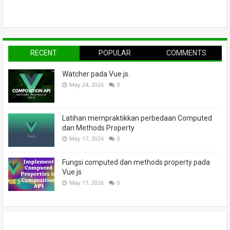
RECENT
POPULAR
COMMENTS
Watcher pada Vue.js.
May 24, 2026
0
Latihan mempraktikkan perbedaan Computed
dan Methods Property
May 17, 2026
0
Fungsi computed dan methods property pada
Vue.js
May 17, 2026
0