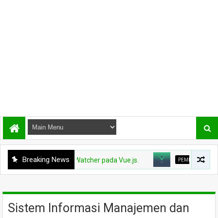
Breaking News
OGRAMAN WEB1
Watcher pada Vue.js.
PEMROGRAMAN WEB1
L
Sistem Informasi Manajemen dan