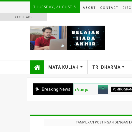
THURSDAY, AUGUST 6.
ABOUT
CONTACT
DISC
CLOSE ADS
MATA KULIAH
TRI DHARMA
Breaking News
PEMROGRAMAN WEB1
Watcher pada Vue.js.
PEMROGRAMAN WEB
TAMPILKAN POSTINGAN DENGAN L