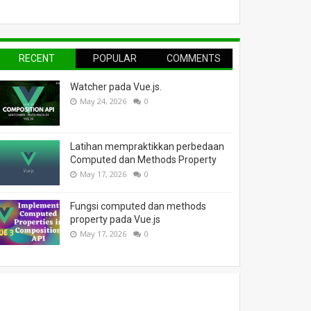
RECENT
POPULAR
COMMENTS
Watcher pada Vue.js.
May 24, 2026
0
Latihan mempraktikkan perbedaan
Computed dan Methods Property
May 17, 2026
0
Fungsi computed dan methods
property pada Vue.js
May 17, 2026
0