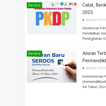
Catat, Ber
Serdos
2025
Sepriano, M.Ko
Direktorat Pen
Pendidikan Is
Peningkatan K
Aturan Ter
Serdos
Permendikb
Sepriano, M.Ko
Kementerian P
(Kemendikbudr
44 Tahun 2024 