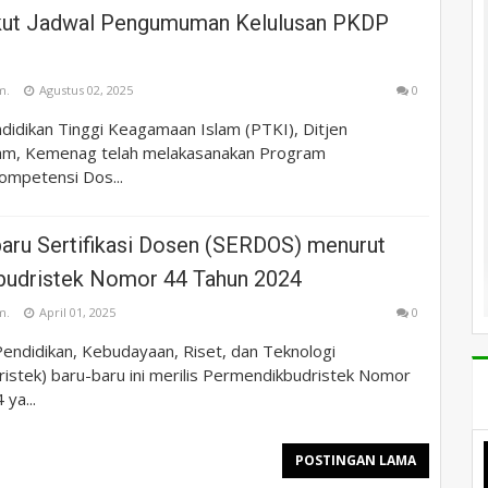
ikut Jadwal Pengumuman Kelulusan PKDP
m.
Agustus 02, 2025
0
didikan Tinggi Keagamaan Islam (PTKI), Ditjen
lam, Kemenag telah melakasanakan Program
ompetensi Dos...
baru Sertifikasi Dosen (SERDOS) menurut
udristek Nomor 44 Tahun 2024
m.
April 01, 2025
0
endidikan, Kebudayaan, Riset, dan Teknologi
istek) baru-baru ini merilis Permendikbudristek Nomor
ya...
POSTINGAN LAMA