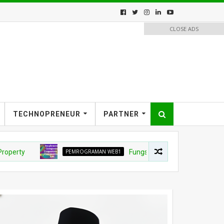
CLOSE ADS
TECHNOPRENEUR
PARTNER
y
PEMROGRAMAN WEB1
Fungsi computed dan methods proper