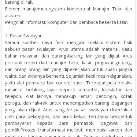
barang di rak.
Elemen manajemen system konseptual: Manajer Toko dan
asisten.
Pengolah informasi: Komputer dan pembaca beserta kasir.
1. Pasar Swalayan
Semua sumber daya fisik mengalir melalui sistem fisik
sebuah pasar swalayan. Arus utama adalah material, yaitu
bahan makanan dan barang-barang lain yang dijual. Arus
personil terdiri dari manajer toko, kasir, pegawai gudang,
dan orang-orang lain yang dipekerjakan untuk suatu jangka
waktu dan akhirnya berhenti. Sejumlah kecil mesin digunakan,
yaitu alat pembaca bar code di kasir. Terdapat pula mesin-
mesin di belakang layar seperti komputer, kalkulator dan
telepon. Alat lainnya mencakup lemari pendingin, kotak
peraga, dan rak-rak untuk menempatkan barang dagangan
yang akan dijual. Arus uang ke pasar swalayan disediakan
oleh para pelanggan, dan arus keluar terutama berbentuk
pembayaran kepada para pemasok, pegawai dan
pemilik.Proses transformasi meliputi membuka karton dan
mengatur barang dagangan di rak. Dengan perkataan lain