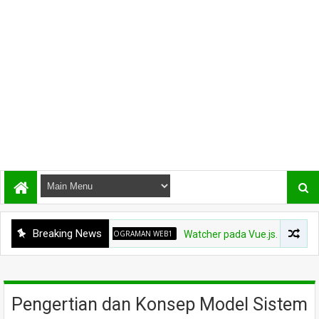
Breaking News
PEMROGRAMAN WEB1
Watcher pada Vue.js.
PEM
Pengertian dan Konsep Model Sistem