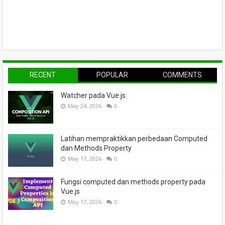
RECENT
POPULAR
COMMENTS
Watcher pada Vue.js.
May 24, 2026
0
Latihan mempraktikkan perbedaan Computed
dan Methods Property
May 17, 2026
0
Fungsi computed dan methods property pada
Vue.js
May 17, 2026
0