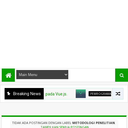
Breaking News
AMAN WEB1
Watcher pada Vue.js.
PEMROGRAMAN WEB1
Lati
TIDAK ADA POSTINGAN DENGAN LABEL
METODOLOGI PENELITIAN
.
TAMPILKAN SEMUA POSTINGAN